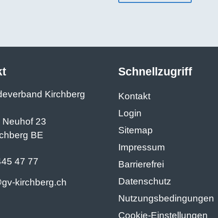
kt
Schnellzugriff
everband Kirchberg
Kontakt
Login
e Neuhof 23
Sitemap
rchberg BE
Impressum
445 47 77
Barrierefrei
Datenschutz
gv-k
rchb
rg
ch
Nutzungsbedingungen
Cookie-Einstellungen