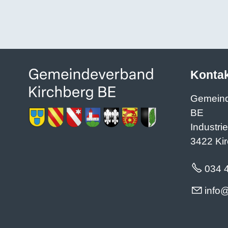
Konta
Gemeind
BE
Industri
3422 Ki
034 
nf