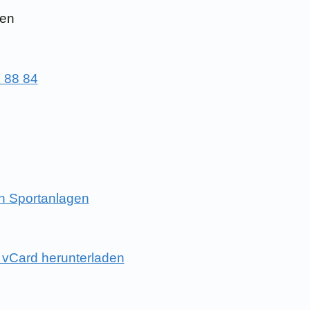
gen
 88 84
n Sportanlagen
s vCard herunterladen