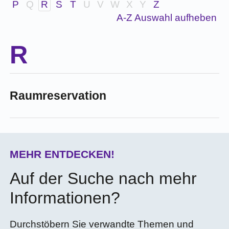
P
Q
R
S
T
U
V
W
X
Y
Z
A-Z Auswahl aufheben
Raumreservation
MEHR ENTDECKEN!
Auf der Suche nach mehr
Informationen?
Durchstöbern Sie verwandte Themen und