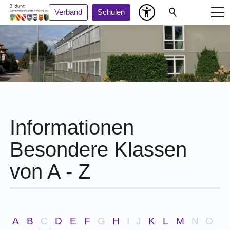
Verband
Schulen
Informationen
Besondere Klassen
von A - Z
A
B
C
D
E
F
G
H
I
J
K
L
M
N
O