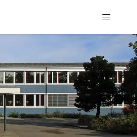
Spezialunterricht
Integrative Förderung
Deutsch als Zweitsprache
Psychomotorik
Logopädie
Begabtenförderung
bF)