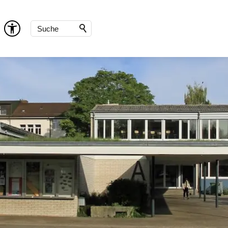
Besondere Klassen
Kontakte
n A-Z
Informationen A-Z
Ferienplan
Stundenplan
Einschulungsklassen (EK)
Klasse zur besonderen Förderung (K