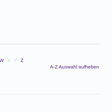
W
X
Y
Z
A-Z Auswahl aufheben