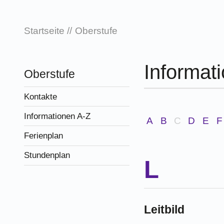
Startseite
Oberstufe
Informat
Oberstufe
Kontakte
Informationen A-Z
A
B
C
D
E
F
Ferienplan
Stundenplan
Leitbild