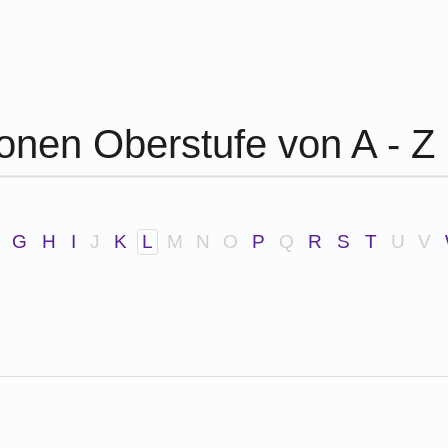
ionen Oberstufe von A - Z
G
H
I
J
K
L
M
N
O
P
Q
R
S
T
U
V