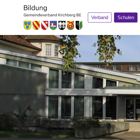
Verband
Schulen
Aktuelles
Oberstufe
Anlässe
Kontakte
Informatione
Ferienplan
Stundenplan